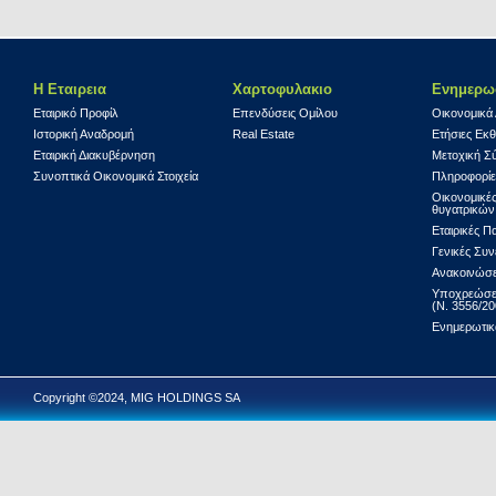
Η Εταιρεια
Χαρτοφυλακιο
Ενημερω
Εταιρικό Προφίλ
Επενδύσεις Ομίλου
Οικονομικά
Ιστορική Αναδρομή
Real Estate
Ετήσιες Εκθ
Εταιρική Διακυβέρνηση
Μετοχική Σ
Συνοπτικά Οικονομικά Στοιχεία
Πληροφορίε
Οικονομικές
θυγατρικών
Εταιρικές Π
Γενικές Συν
Ανακοινώσε
Υποχρεώσε
(Ν. 3556/20
Ενημερωτικ
Copyright ©2024, MIG HOLDINGS SA